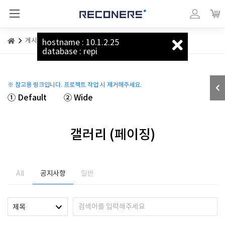
리커너스_베이직
마이페이지
장바
게시판
갤러리 (페이징)
hostname : 10.1.2.25
database : repi
※ 참고용 링크입니다. 프로젝트 작업 시 제거해주세요.
① Default
② Wide
갤러리 (페이징)
All
공지사항
일반
제목