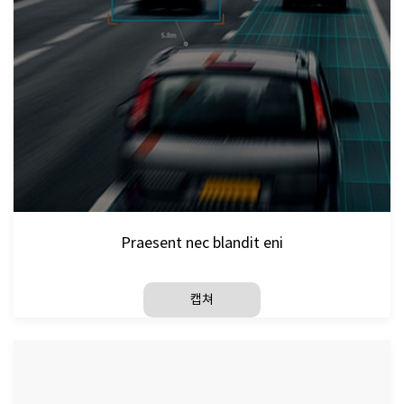
Praesent nec blandit eni
캡쳐