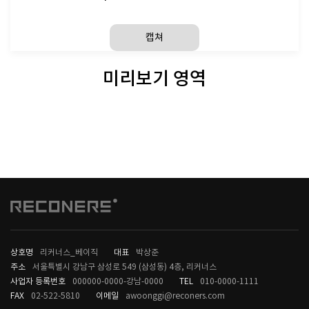
캡쳐
미리보기 영역
상호명
리커너스_베이직
대표
박상준
주소
서울특별시 강남구 삼성로 549 (삼성동) 4층, 리커너스
사업자 등록번호
000000-0000-강남-0000
TEL
010-0000-1111
FAX
02-522-5810
이메일
awoonggi@reconers.com