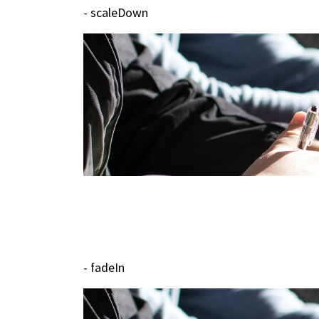
- scaleDown
- fadeIn