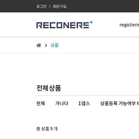
로그인
회원가입
registeri
상품
전체상품
전체
가나다
1뎁스
상품등록 가능여부 
총 상품 9 개