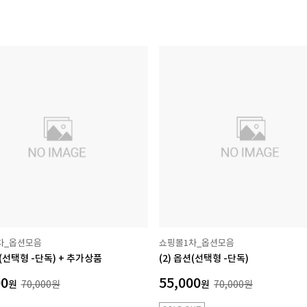
차_옵션모음
쇼핑몰1차_옵션모음
션(선택형 -단독) + 추가상품
(2) 옵션(선택형 -단독)
00
55,000
원
70,000
원
원
70,000
원