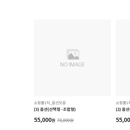
쇼핑몰1차_옵션모음
쇼핑몰1
(3) 옵션(선택형 -조합형)
(2) 옵
55,000
55,0
원
70,000
원