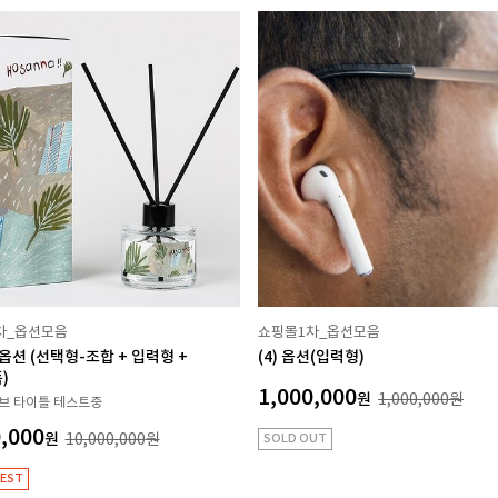
차_옵션모음
쇼핑몰1차_옵션모음
든옵션 (선택형-조합 + 입력형 +
(4) 옵션(입력형)
)
1,000,000
원
1,000,000
원
브 타이틀 테스트중
,000
원
10,000,000
원
SOLD OUT
EST