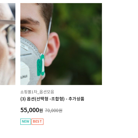
쇼핑몰1차_옵션모음
(3) 옵션(선택형 -조합형) - 추가상품
55,000
원
70,000
원
NEW
BEST