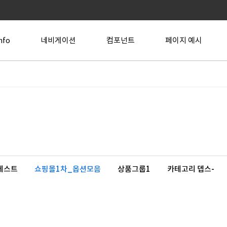
nfo
네비게이션
컴포넌트
페이지 예시
테스트
쇼핑몰1차_옵션모음
상품그룹1
카테고리 뎁스-