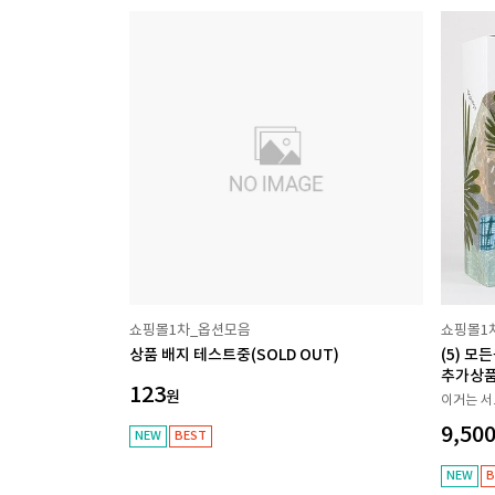
쇼핑몰1차_옵션모음
쇼핑몰1
상품 배지 테스트중(SOLD OUT)
(5) 모
추가상품
123
원
이거는 서
9,500
NEW
BEST
NEW
B