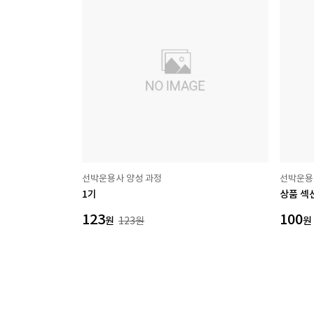
선박운용사 양성 과정
선박운용
1기
상품 섹
123
100
원
123
원
원