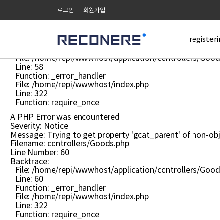
A PHP Error was encountered
로그인
회원가입
Severity: Notice
Message: Trying to get property 'gcat_parent' of non-ob
Filename: controllers/Goods.php
registeri
Line Number: 58
Backtrace:
File: /home/repi/wwwhost/application/controllers/Good
Line: 58
Function: _error_handler
File: /home/repi/wwwhost/index.php
Line: 322
Function: require_once
A PHP Error was encountered
Severity: Notice
Message: Trying to get property 'gcat_parent' of non-ob
Filename: controllers/Goods.php
Line Number: 60
Backtrace:
File: /home/repi/wwwhost/application/controllers/Good
Line: 60
Function: _error_handler
File: /home/repi/wwwhost/index.php
Line: 322
Function: require_once