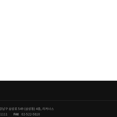
남구 삼성로 549 (삼성동) 4층, 리커너스
-1111
FAX
02-522-5810