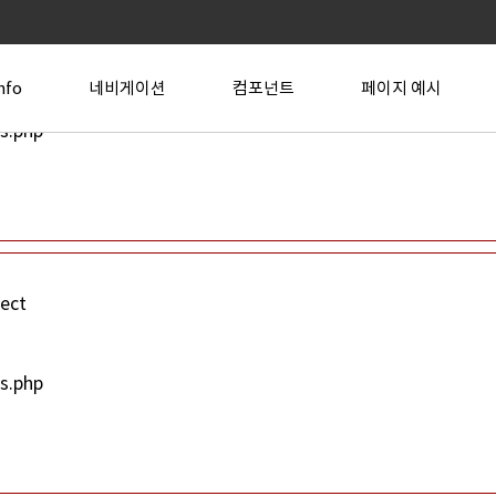
ject
nfo
네비게이션
컴포넌트
페이지 예시
s.php
ject
s.php