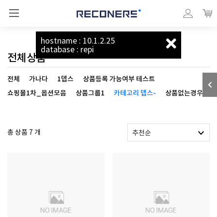
리커너스_베이직
마이페이지
장바
상품
hostname : 10.1.2.25
database : repi
전체상품
전체
가나다
1뎁스
상품등록 가능여부 테스트
쇼핑몰1차_옵션모음
상품그룹1
카테고리 뎁스-
상품없는경우
총 상품 7 개
추천순