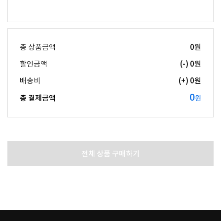
총 상품금액
0
원
할인금액
(-)
0
원
배송비
(+)
0
원
0
총 결제금액
원
전체 상품 구매하기