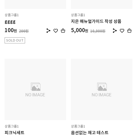
상품그룹1
상품그룹1
gggg
지은 매뉴얼가이드 작성 상품
100
5,000
원
원
200
원
10,000
원
SOLD OUT
상품그룹1
상품그룹1
피크닉세트
옵션없는 재고 테스트