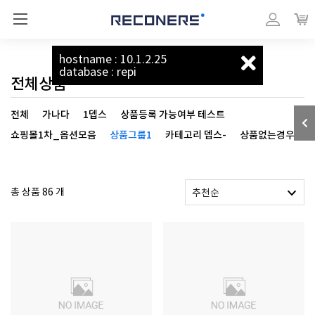
리커너스_베이직
마이페이지
장바
상품
hostname : 10.1.2.25
database : repi
전체상품
전체
가나다
1뎁스
상품등록 가능여부 테스트
쇼핑몰1차_옵션모음
상품그룹1
카테고리 뎁스-
상품없는경우
총 상품 86 개
추천순