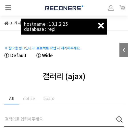
리커너스_베이직
마이페이지
장바
게시판
갤러리 (ajax)
hostname : 10.1.2.25
database : repi
※ 참고용 링크입니다. 프로젝트 작업 시 제거해주세요.
① Default
② Wide
갤러리 (ajax)
All
notice
board