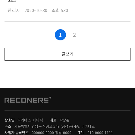
관리자
2020-10-30
530
1
2
글쓰기
상호명
리커너스_베이직
대표
박상준
주소
서울특별시 강남구 삼성로 549 (삼성동) 4층, 리커너스
사업자 등록번호
000000-0000-강남-0000
TEL
010-0000-1111