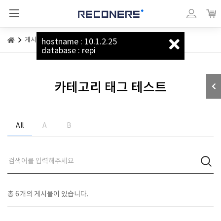
리커너스_베이직
마이페이지
장바
게시판
카테고리 태그 테스트
hostname : 10.1.2.25
database : repi
카테고리 태그 테스트
All
A
B
총
6
개의 게시물이 있습니다.