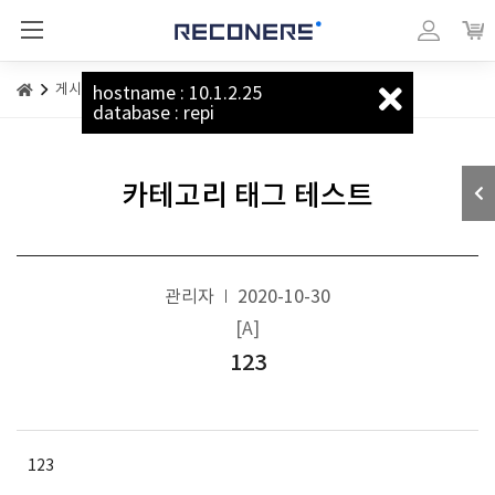
리커너스_베이직
마이페이지
장바
게시판
카테고리 태그 테스트
hostname : 10.1.2.25
database : repi
카테고리 태그 테스트
관리자
2020-10-30
[A]
123
123