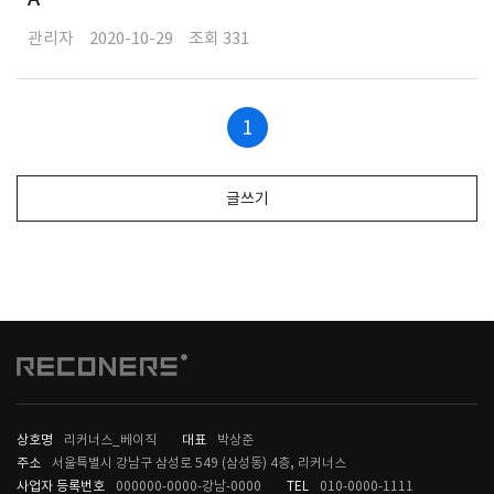
관리자
2020-10-29
331
1
글쓰기
상호명
리커너스_베이직
대표
박상준
주소
서울특별시 강남구 삼성로 549 (삼성동) 4층, 리커너스
사업자 등록번호
000000-0000-강남-0000
TEL
010-0000-1111