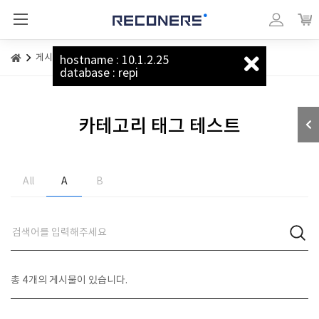
리커너스_베이직
마이페이지
장바
게시판
카테고리 태그 테스트
hostname : 10.1.2.25
database : repi
카테고리 태그 테스트
All
A
B
총
4
개의 게시물이 있습니다.